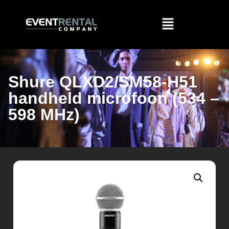
Shure QLXD2/SM58-H51
handheld microfoon (534 –
598 MHz)