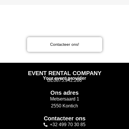
Heeft u graag meer informatie
of een vrijblijvende offerte?
Contacteer ons!
EVENT RENTAL COMPANY
Your event provider
BE0875.942.266
Ons adres
Metsersaard 1
2550 Kontich
Contacteer ons
+32 499 70 30 85